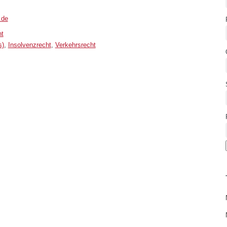
.de
ht
s)
,
Insolvenzrecht
,
Verkehrsrecht