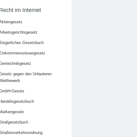
Recht im Internet
Aktiengesetz
Arbeitsgerichtsgesetz
Bürgerliches Gesetzbuch
Einkommenssteuergesetz
Gentechnikgesetz
Gesetz gegen den Unlauteren
Wettbewerb
GmbH-Gesetz
Handelsgesetzbuch
Markengesetz
Strafgesetzbuch
Straßenverkehrsordnung